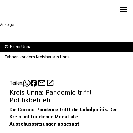
menu
Anzeige
©
Kreis Unna
Fahnen vor dem Kreishaus in Unna.
mail
open_in_new
Teilen:
Kreis Unna: Pandemie trifft
Politikbetrieb
Die Corona-Pandemie trifft die
Lokalpolitik
. Der
Kreis hat für diesen Monat alle
Ausschusssitzungen abgesagt
.