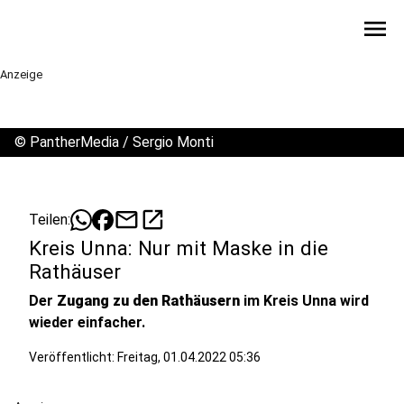
menu
Anzeige
©
PantherMedia / Sergio Monti
mail
open_in_new
Teilen:
Kreis Unna: Nur mit Maske in die
Rathäuser
Der
Zugang zu den Rathäusern
im Kreis Unna wird
wieder einfacher.
Veröffentlicht:
Freitag, 01.04.2022 05:36