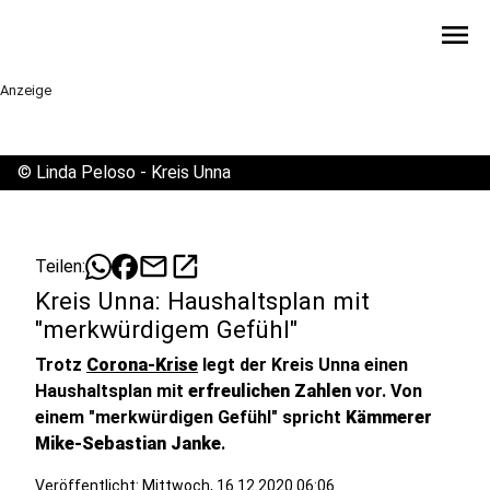
menu
Anzeige
©
Linda Peloso - Kreis Unna
mail
open_in_new
Teilen:
Kreis Unna: Haushaltsplan mit
"merkwürdigem Gefühl"
Trotz
Corona-Krise
legt der Kreis Unna einen
Haushaltsplan mit
erfreulichen Zahlen
vor. Von
einem "merkwürdigen Gefühl" spricht
Kämmerer
Mike-Sebastian Janke
.
Veröffentlicht:
Mittwoch, 16.12.2020 06:06