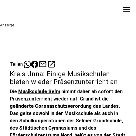
menu
Anzeige
mail
open_in_new
Teilen:
Kreis Unna: Einige Musikschulen
bieten wieder Präsenzunterricht an
Die
Musikschule Selm
nimmt daher ab sofort den
Präsenzunterricht wieder auf. Grund ist die
geänderte Coronaschutzverordung
des Landes.
Das gelte sowohl in der Musikschule als auch in
den Schulkooperationen der Selmer Grundschule,
des Städtischen Gymnasiums und des
Förderschulzentrums Nord, heißt es von der Stadt