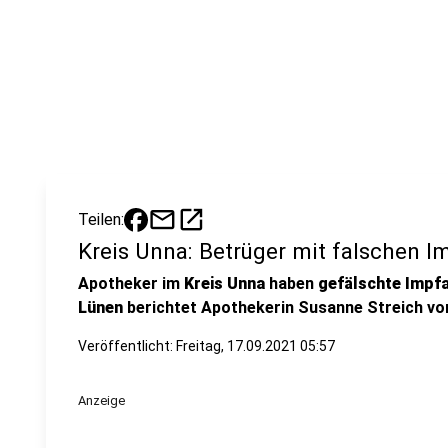
mail
open_in_new
Teilen:
Kreis Unna: Betrüger mit falschen 
Apotheker im
Kreis Unna
haben
gefälschte Impf
Lünen
berichtet Apothekerin Susanne Streich von
Veröffentlicht:
Freitag, 17.09.2021 05:57
Anzeige