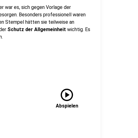
ger war es, sich gegen Vorlage der
esorgen. Besonders professionell waren
hen Stempel hätten sie teilweise an
 der
Schutz der Allgemeinheit
wichtig. Es
n.
play_circle
Abspielen