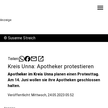
menu
Anzeige
©
Susanne Streich
mail
open_in_new
Teilen:
Kreis Unna: Apotheker protestieren
Apotheker im Kreis Unna
planen einen
Protesttag
.
Am 14. Juni wollen sie ihre Apotheken geschlossen
halten.
Veröffentlicht:
Mittwoch, 24.05.2023 05:52