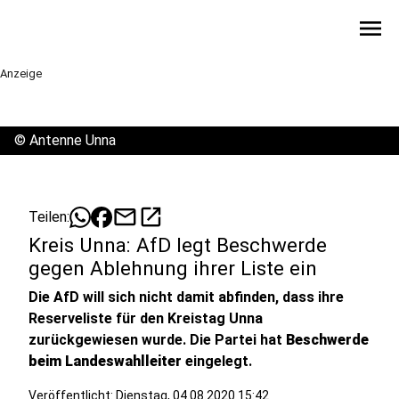
menu
Anzeige
©
Antenne Unna
mail
open_in_new
Teilen:
Kreis Unna: AfD legt Beschwerde
gegen Ablehnung ihrer Liste ein
Die AfD will sich nicht damit abfinden, dass ihre
Reserveliste für den Kreistag Unna
zurückgewiesen wurde. Die Partei hat
Beschwerde
beim Landeswahlleiter
eingelegt.
Veröffentlicht:
Dienstag, 04.08.2020 15:42