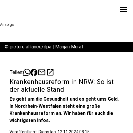
menu
Anzeige
©
picture alliance/dpa | Marijan Murat
mail
open_in_new
Teilen:
Krankenhausreform in NRW: So ist
der aktuelle Stand
Es geht um die Gesundheit und es geht ums Geld.
In Nordrhein-Westfalen steht eine große
Krankenhausreform an. Wir haben für euch die
wichtigsten Infos.
Veröffentlicht:
Dienstag, 12.11.2024 08:15