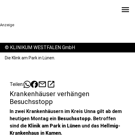
menu
Anzeige
©
KLINIKUM WESTFALEN GmbH
Die Klink am Park in Lünen.
mail
open_in_new
Teilen:
Krankenhäuser verhängen
Besuchsstopp
In zwei Krankenhäusern im Kreis Unna gilt ab dem
heutigen Montag ein
Besuchsstopp
. Betroffen
sind die
Klinik am Park in Lünen
und das
Hellmig-
Krankenhaus in Kamen
.