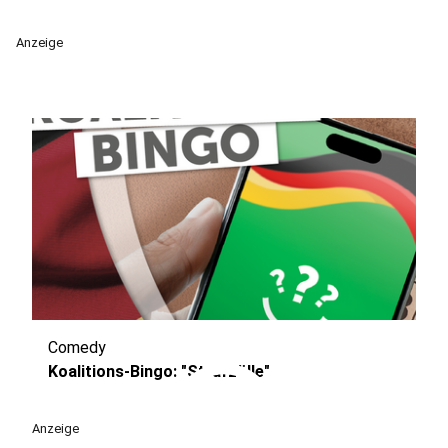
Anzeige
Comedy
play_circle
Koalitions-Bingo: "Strafzölle"
Anzeige