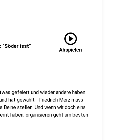
play_circle
: "Söder isst"
Abspielen
etwas gefeiert und wieder andere haben
land hat gewählt - Friedrich Merz muss
ie Beine stellen. Und wenn wir doch eins
ernt haben, organisieren geht am besten