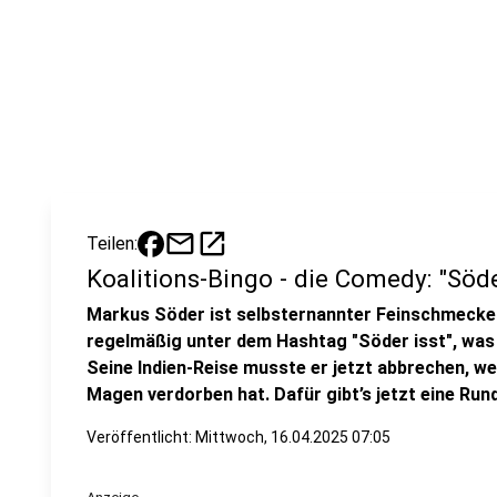
mail
open_in_new
Teilen:
Koalitions-Bingo - die Comedy: "Söde
Markus Söder ist selbsternannter Feinschmecker
regelmäßig unter dem Hashtag "Söder isst", was 
Seine Indien-Reise musste er jetzt abbrechen, w
Magen verdorben hat. Dafür gibt’s jetzt eine Rund
Veröffentlicht:
Mittwoch, 16.04.2025 07:05