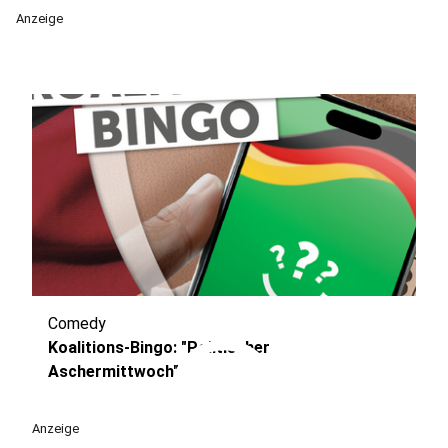
Anzeige
Comedy
play_circle
Koalitions-Bingo: "Politischer
Aschermittwoch"
Anzeige