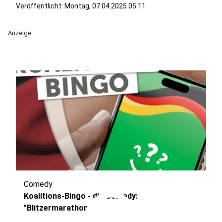
Veröffentlicht:
Montag, 07.04.2025 05:11
Anzeige
Comedy
play_circle
Koalitions-Bingo - die Comedy:
"Blitzermarathon"