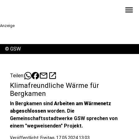
menu
Anzeige
©
GSW
mail
open_in_new
Teilen:
Klimafreundliche Wärme für
Bergkamen
In Bergkamen sind
Arbeiten am Wärmenetz
abgeschlossen
worden. Die
Gemeinschaftsstadtwerke GSW sprechen von
einem "wegweisenden" Projekt.
Veröffentlicht:
Freitag, 17.05.2024 13:03