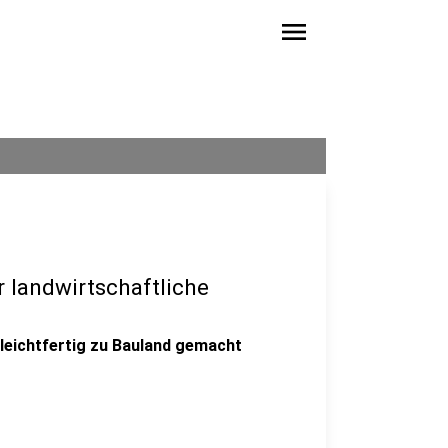
menu
r landwirtschaftliche
t leichtfertig zu Bauland gemacht