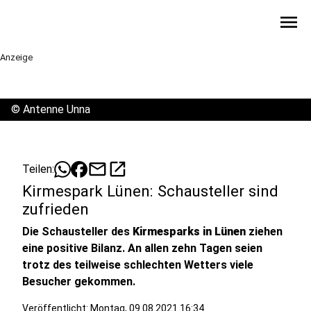
menu
Anzeige
©
Antenne Unna
mail
open_in_new
Teilen:
Kirmespark Lünen: Schausteller sind
zufrieden
Die Schausteller des
Kirmesparks in Lünen
ziehen
eine positive Bilanz. An allen zehn Tagen seien
trotz des teilweise schlechten Wetters viele
Besucher gekommen.
Veröffentlicht:
Montag, 09.08.2021 16:34