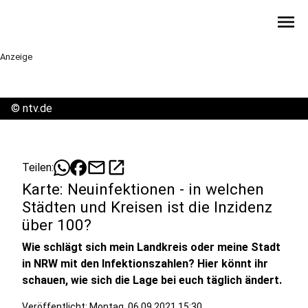
menu
Anzeige
©
ntv.de
mail
open_in_new
Teilen:
Karte: Neuinfektionen - in welchen
Städten und Kreisen ist die Inzidenz
über 100?
Wie schlägt sich mein Landkreis oder meine Stadt
in NRW mit den Infektionszahlen? Hier könnt ihr
schauen, wie sich die Lage bei euch täglich ändert.
Veröffentlicht:
Montag, 06.09.2021 15:30