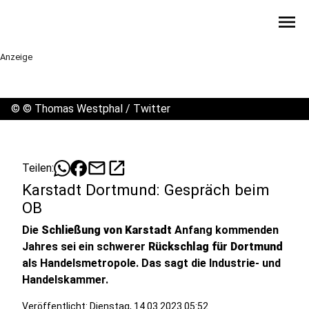
menu
Anzeige
©
© Thomas Westphal / Twitter
mail
open_in_new
Teilen:
Karstadt Dortmund: Gespräch beim
OB
Die
Schließung von Karstadt
Anfang kommenden
Jahres sei ein schwerer
Rückschlag für Dortmund
als Handelsmetropole. Das sagt die Industrie- und
Handelskammer.
Veröffentlicht:
Dienstag, 14.03.2023 05:52