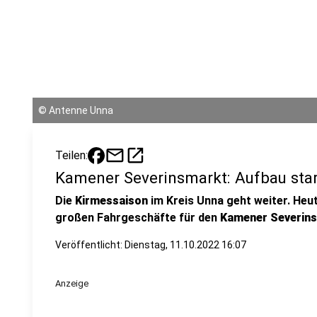
©
Antenne Unna
mail
open_in_new
Teilen:
Kamener Severinsmarkt: Aufbau star
Die
Kirmessaison
im Kreis Unna geht weiter. Heu
großen Fahrgeschäfte für den
Kamener Severin
Veröffentlicht:
Dienstag, 11.10.2022 16:07
Anzeige