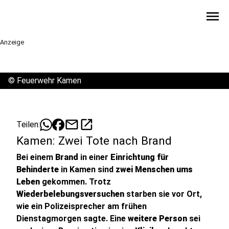
menu
Anzeige
©
Feuerwehr Kamen
mail
open_in_new
Teilen:
Kamen: Zwei Tote nach Brand
Bei einem
Brand
in einer
Einrichtung für
Behinderte
in Kamen sind
zwei Menschen ums
Leben
gekommen. Trotz
Wiederbelebungsversuchen
starben sie vor Ort,
wie ein Polizeisprecher am frühen
Dienstagmorgen sagte. Eine
weitere Person
sei