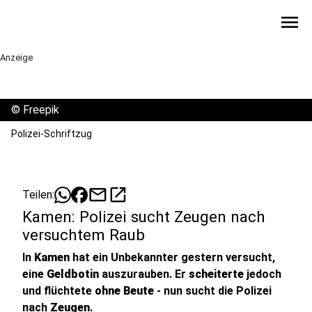
menu
Anzeige
©
Freepik
Polizei-Schriftzug
mail
open_in_new
Teilen:
Kamen: Polizei sucht Zeugen nach
versuchtem Raub
In
Kamen
hat ein Unbekannter gestern versucht,
eine
Geldbotin
auszurauben. Er
scheiterte
jedoch
und flüchtete
ohne Beute
- nun sucht die Polizei
nach
Zeugen
.