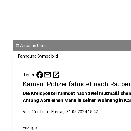
©
Antenne Unna
Fahndung Symbolbild
mail
open_in_new
Teilen:
Kamen: Polizei fahndet nach Räube
Die Kreispolizei fahndet nach
zwei mutmaßlichen
Anfang April einen Mann
in seiner Wohnung in Ka
Veröffentlicht:
Freitag, 31.05.2024 15:42
Anzeige