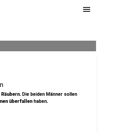
menu
rn
 Räubern
. Die beiden Männer sollen
men überfallen
haben.