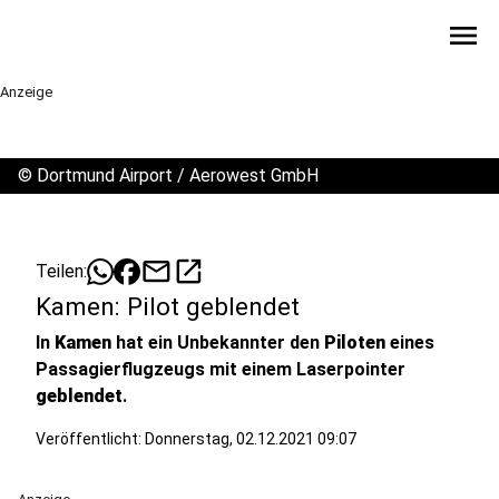
menu
Anzeige
©
Dortmund Airport / Aerowest GmbH
mail
open_in_new
Teilen:
Kamen: Pilot geblendet
In
Kamen
hat ein Unbekannter den
Piloten
eines
Passagierflugzeugs mit einem Laserpointer
geblendet
.
Veröffentlicht:
Donnerstag, 02.12.2021 09:07