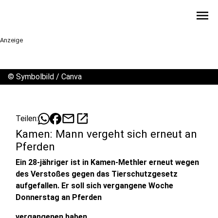
menu
Anzeige
©
Symbolbild / Canva
mail
open_in_new
Teilen:
Kamen: Mann vergeht sich erneut an
Pferden
Ein 28-jähriger ist in Kamen-Methler erneut wegen
des Verstoßes gegen das Tierschutzgesetz
aufgefallen. Er soll sich vergangene Woche
Donnerstag an Pferden
vergangenen haben.