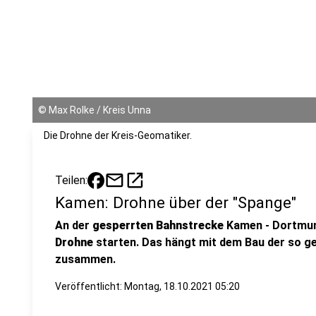
©
Max Rolke / Kreis Unna
Die Drohne der Kreis-Geomatiker.
mail
open_in_new
Teilen:
Kamen: Drohne über der "Spange"
An der
gesperrten Bahnstrecke
Kamen - Dortmun
Drohne
starten. Das hängt mit dem Bau der so 
zusammen.
Veröffentlicht:
Montag, 18.10.2021 05:20