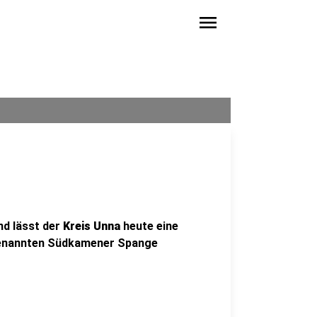
menu
d lässt der
Kreis Unna
heute eine
genannten Südkamener Spange