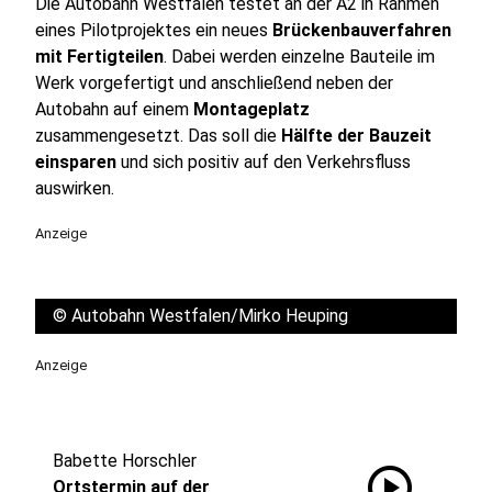
Die Autobahn Westfalen testet an der A2 in Rahmen
eines Pilotprojektes ein neues
Brückenbauverfahren
mit Fertigteilen
. Dabei werden einzelne Bauteile im
Werk vorgefertigt und anschließend neben der
Autobahn auf einem
Montageplatz
zusammengesetzt. Das soll die
Hälfte der Bauzeit
einsparen
und sich positiv auf den Verkehrsfluss
auswirken.
Anzeige
©
Autobahn Westfalen/Mirko Heuping
Anzeige
Babette Horschler
play_circle
Ortstermin auf der