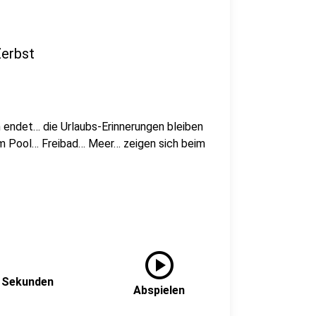
Zerbst
endet… die Urlaubs-Erinnerungen bleiben
 im Pool… Freibad… Meer… zeigen sich beim
play_circle
0 Sekunden
Abspielen