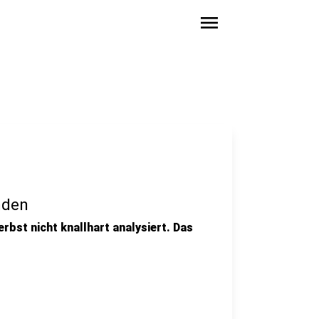
menu
nden
erbst nicht knallhart analysiert. Das