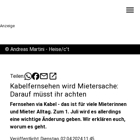
menu
Anzeige
©
Andreas Martini - Heise/c't
mail
open_in_new
Teilen:
Kabelfernsehen wird Mietersache:
Darauf müsst ihr achten
Fernsehen via Kabel - das ist für viele Mieterinnen
und Mieter Alltag. Zum 1. Juli wird es allerdings
eine wichtige Änderung geben. Wir erklären euch,
worum es geht.
Veröffentlicht:
Dienstag, 02.04.2024 11:45