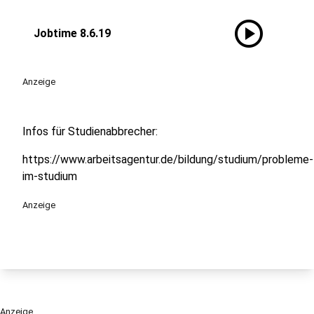
play_circle
Jobtime 8.6.19
Anzeige
Infos für Studienabbrecher:
https://www.arbeitsagentur.de/bildung/studium/probleme-
im-studium
Anzeige
Anzeige