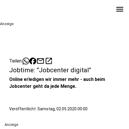
menu
Anzeige
mail
open_in_new
Teilen:
Jobtime: "Jobcenter digital"
Online erledigen wir immer mehr - auch beim
Jobcenter geht da jede Menge.
Veröffentlicht:
Samstag, 02.05.2020 00:00
Anzeige