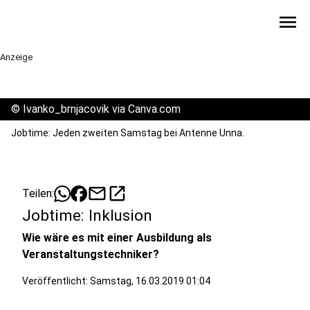
menu
Anzeige
©
Ivanko_brnjacovik via Canva.com
Jobtime: Jeden zweiten Samstag bei Antenne Unna.
mail
open_in_new
Teilen:
Jobtime: Inklusion
Wie wäre es mit einer Ausbildung als
Veranstaltungstechniker?
Veröffentlicht:
Samstag, 16.03.2019 01:04