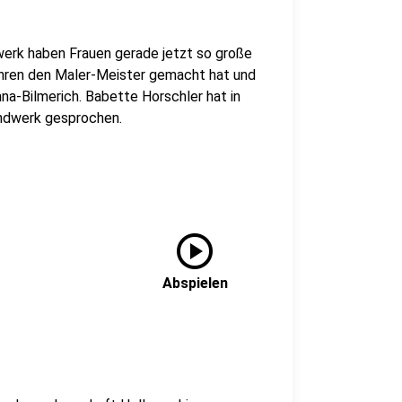
erk haben Frauen gerade jetzt so große
Jahren den Maler-Meister gemacht hat und
nna-Bilmerich. Babette Horschler hat in
andwerk gesprochen.
play_circle
Abspielen