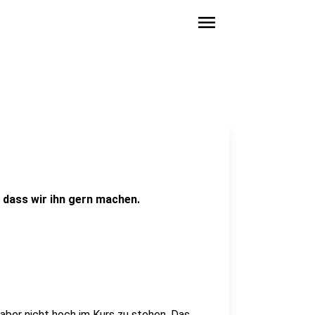
menu
 dass wir ihn gern machen.
ber nicht hoch im Kurs zu stehen. Das