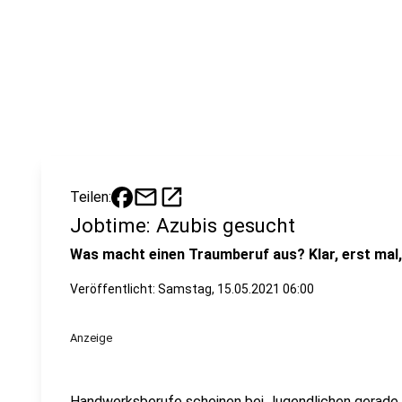
mail
open_in_new
Teilen:
Jobtime: Azubis gesucht
Was macht einen Traumberuf aus? Klar, erst mal,
Veröffentlicht:
Samstag, 15.05.2021 06:00
Anzeige
Handwerksberufe scheinen bei Jugendlichen gerade a