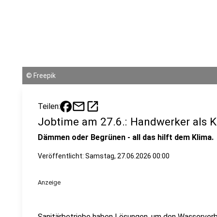
©
Freepik
mail
open_in_new
Teilen:
Jobtime am 27.6.: Handwerker als K
Dämmen oder Begrünen - all das hilft dem Klima.
Veröffentlicht:
Samstag, 27.06.2026 00:00
Anzeige
Sanitärbetriebe haben Lösungen, um den Wasserverb