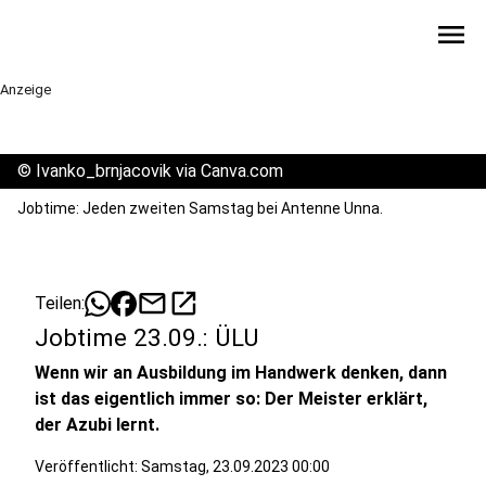
menu
Anzeige
©
Ivanko_brnjacovik via Canva.com
Jobtime: Jeden zweiten Samstag bei Antenne Unna.
mail
open_in_new
Teilen:
Jobtime 23.09.: ÜLU
Wenn wir an Ausbildung im Handwerk denken, dann
ist das eigentlich immer so: Der Meister erklärt,
der Azubi lernt.
Veröffentlicht:
Samstag, 23.09.2023 00:00