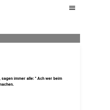
menu
 sagen immer alle: " Ach wer beim
 machen.