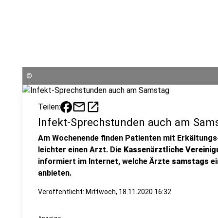
©
mail
open_in_new
Teilen:
Infekt-Sprechstunden auch am Sam
Am Wochenende finden Patienten mit Erkältungs
leichter einen Arzt. Die
Kassenärztliche Vereini
informiert im Internet, welche Ärzte
samstags
ei
anbieten.
Veröffentlicht:
Mittwoch, 18.11.2020 16:32