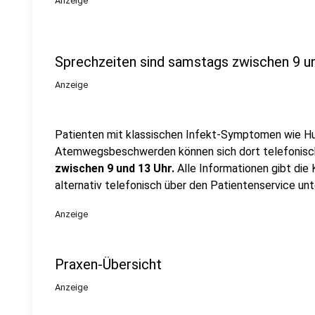
Anzeige
Sprechzeiten sind samstags zwischen 9 u
Anzeige
Patienten mit klassischen Infekt-Symptomen wie Hu
Atemwegsbeschwerden können sich dort telefonisc
zwischen 9 und 13 Uhr.
Alle Informationen gibt die
alternativ telefonisch über den Patientenservice u
Anzeige
Praxen-Übersicht
Anzeige