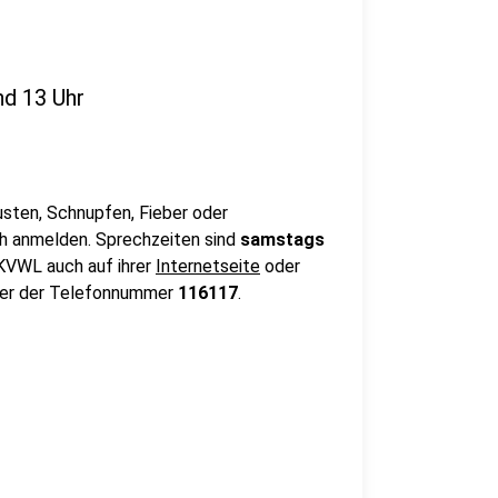
nd 13 Uhr
sten, Schnupfen, Fieber oder
h anmelden. Sprechzeiten sind
samstags
 KVWL auch auf ihrer
Internetseite
oder
nter der Telefonnummer
116117
.