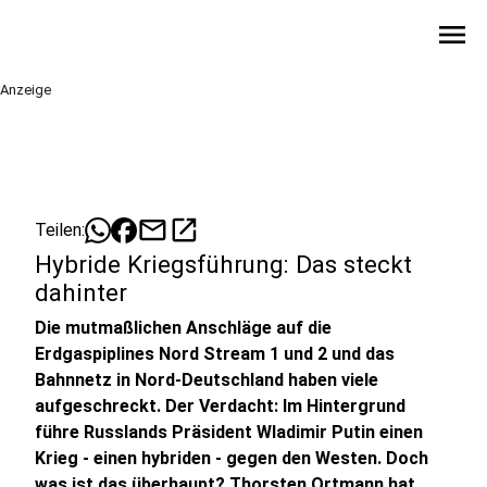
menu
Anzeige
mail
open_in_new
Teilen:
Hybride Kriegsführung: Das steckt
dahinter
Die mutmaßlichen Anschläge auf die
Erdgaspiplines Nord Stream 1 und 2 und das
Bahnnetz in Nord-Deutschland haben viele
aufgeschreckt. Der Verdacht: Im Hintergrund
führe Russlands Präsident Wladimir Putin einen
Krieg - einen hybriden - gegen den Westen. Doch
was ist das überhaupt? Thorsten Ortmann hat