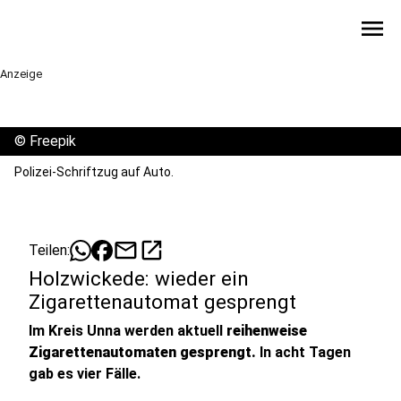
menu
Anzeige
©
Freepik
Polizei-Schriftzug auf Auto.
mail
open_in_new
Teilen:
Holzwickede: wieder ein
Zigarettenautomat gesprengt
Im Kreis Unna werden aktuell
reihenweise
Zigarettenautomaten gesprengt.
In acht Tagen
gab es vier Fälle.