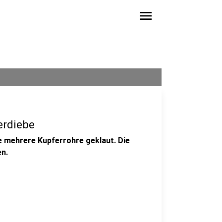
menu
erdiebe
 mehrere Kupferrohre geklaut. Die
en.