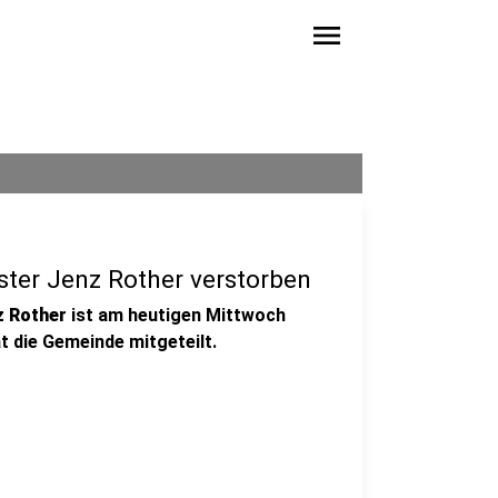
menu
ter Jenz Rother verstorben
z Rother
ist am heutigen Mittwoch
at die Gemeinde mitgeteilt.