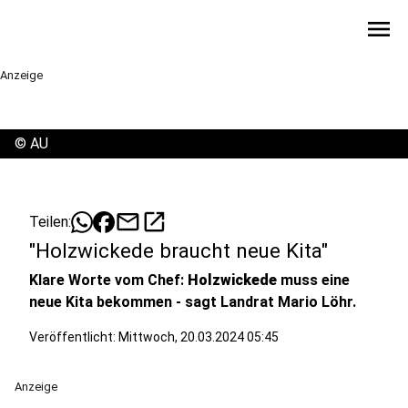
menu
Anzeige
©
AU
mail
open_in_new
Teilen:
"Holzwickede braucht neue Kita"
Klare Worte vom Chef:
Holzwickede
muss eine
neue Kita bekommen - sagt Landrat Mario Löhr.
Veröffentlicht:
Mittwoch, 20.03.2024 05:45
Anzeige