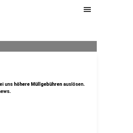
menu
ei uns
höhere Müllgebühren
auslösen.
hews.