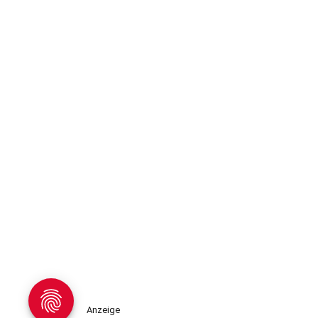
Anzeige