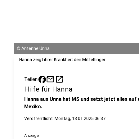
©
Antenne Unna
Hanna zeigt ihrer Krankheit den Mittelfinger
mail
open_in_new
Teilen:
Hilfe für Hanna
Hanna aus Unna hat MS und setzt jetzt alles auf e
Mexiko.
Veröffentlicht:
Montag, 13.01.2025 06:37
Anzeige