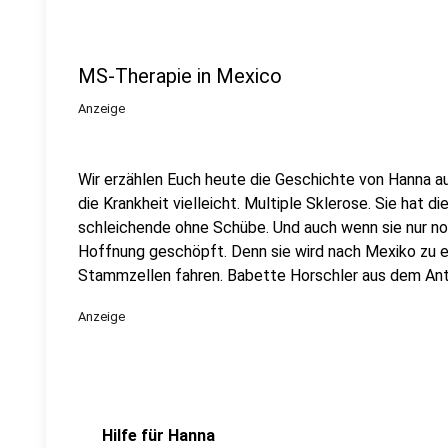
MS-Therapie in Mexico
Anzeige
Wir erzählen Euch heute die Geschichte von Hanna aus
die Krankheit vielleicht. Multiple Sklerose. Sie hat 
schleichende ohne Schübe. Und auch wenn sie nur noc
Hoffnung geschöpft. Denn sie wird nach Mexiko zu ei
Stammzellen fahren. Babette Horschler aus dem Ant
Anzeige
Hilfe für Hanna