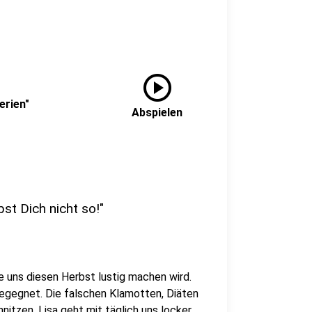
play_circle
erien"
Abspielen
st Dich nicht so!"
ie uns diesen Herbst lustig machen wird.
begegnet. Die falschen Klamotten, Diäten
itzen. Lisa geht mit täglich uns locker