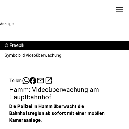
menu
Anzeige
©
Freepik
Symbolbild Videoüberwachung
mail
open_in_new
Teilen:
Hamm: Videoüberwachung am
Hauptbahnhof
Die
Polizei
in
Hamm
überwacht die
Bahnhofsregion
ab sofort mit einer mobilen
Kameraanlage
.