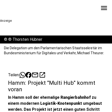
menu
Anzeige
©
© Thorsten Hübner
Die Delegation um den Parlamentarischen Staatssekretär im
Bundesministerium für Digitales und Verkehr, Michael Theurer.
mail
open_in_new
Teilen:
Hamm: Projekt "Multi Hub" kommt
voran
In Hamm soll der ehemalige
Rangierbahnhof
zu
einem modernen
Logistik-Knotenpunkt
umgebaut
werden. Das Projekt ist jetzt einen guten Schritt