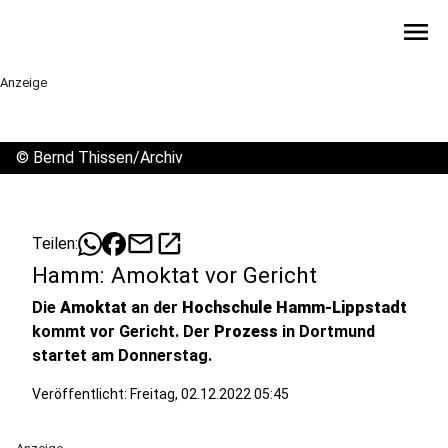
menu
Anzeige
©
Bernd Thissen/Archiv
mail
open_in_new
Teilen:
Hamm: Amoktat vor Gericht
Die
Amoktat
an der
Hochschule Hamm-Lippstadt
kommt vor Gericht. Der
Prozess
in Dortmund
startet am Donnerstag.
Veröffentlicht:
Freitag, 02.12.2022 05:45