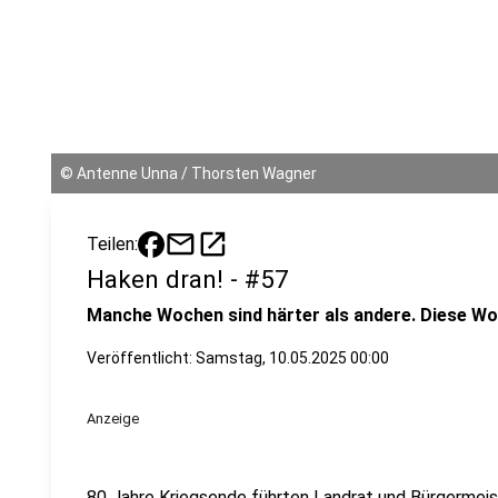
©
Antenne Unna / Thorsten Wagner
mail
open_in_new
Teilen:
Haken dran! - #57
Manche Wochen sind härter als andere. Diese Wo
Veröffentlicht:
Samstag, 10.05.2025 00:00
Anzeige
80 Jahre Kriegsende führten Landrat und Bürgermeis