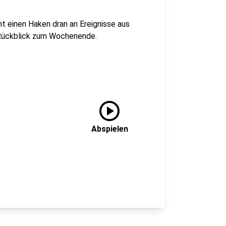
einen Haken dran an Ereignisse aus
r Rückblick zum Wochenende.
play_circle
Abspielen