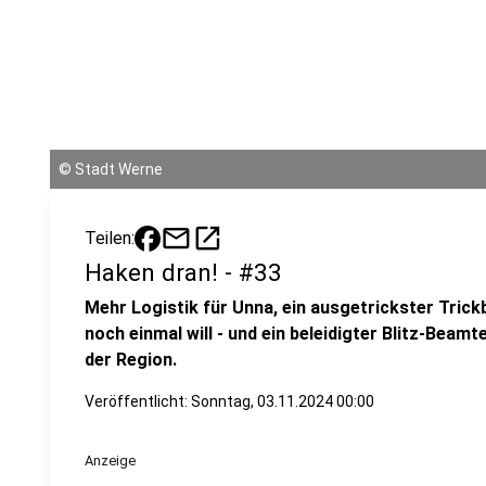
©
Stadt Werne
mail
open_in_new
Teilen:
Haken dran! - #33
Mehr Logistik für Unna, ein ausgetrickster Trick
noch einmal will - und ein beleidigter Blitz-Beamte
der Region.
Veröffentlicht:
Sonntag, 03.11.2024 00:00
Anzeige